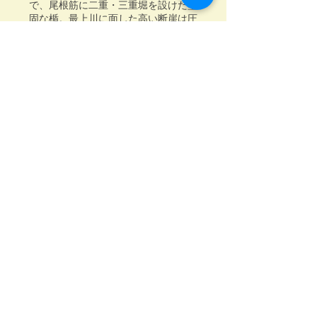
で、尾根筋に二重・三重堀を設けた堅
固な楯。最上川に面した高い断崖は圧
巻です。
舟下り体験動画
最上川舟下りPV