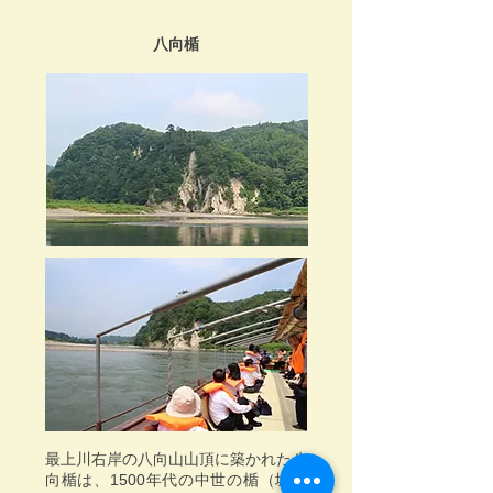
八向楯
最上川右岸の八向山山頂に築かれた八
向楯は、1500年代の中世の楯（城）