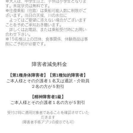
※大人は、中学生以上、子供は小学生となりま
す。未就学児は無料です。
※往復乗船（往路）は乗船可能人数に制限がご
ざいます。当日の天候、川の水位に
よってはご要望に添えない場合がございます
ことを予めご承知おき願います。
詳しくはお電話、または乗船受付時にお問い
合わせ下さい。
※15名様以上の団体、食事関係、体験商品は事
前にご予約が必要です。
障害者減免料金
【第1種身体障害者】【第1種知的障害者】
ご本人様とその介護者１名又は通訳・介助員
２名の方が５割引
【
精神障害者1級
】
ご本人様とその介護者１名の方が５割引
受付け時に適用対象者であることを確認させていた
だきます
（障害者手帳アプリの提示でも可）