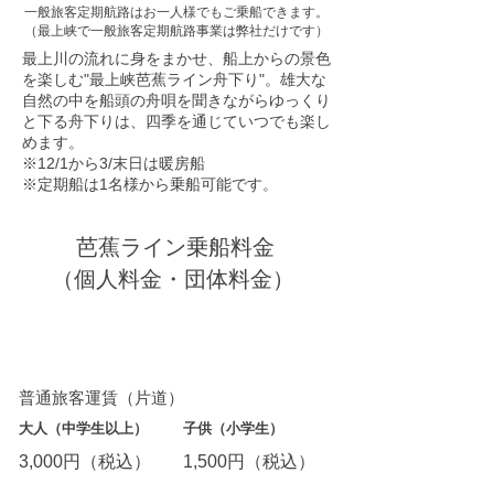
一般旅客定期航路はお一人様でもご乗船できます。
（最上峡で一般旅客定期航路事業は弊社だけです）
最上川の流れに身をまかせ、船上からの景色
を楽しむ"最上峡芭蕉ライン舟下り"。雄大な
自然の中を船頭の舟唄を聞きながらゆっくり
と下る舟下りは、四季を通じていつでも楽し
めます。
※12/1から3/末日は暖房船
※定期船は1名様から乗船可能です。
芭蕉ライン乗船料金
（個人料金・団体料金）
下り船：古口港（戸沢藩船番所）
→ 草薙港（川の駅・最上峡くさなぎ）
普通旅客運賃（片道）
大人（中学生以上）
子供（小学生）
3,0
00円（税込）
1,50
0円（税込）