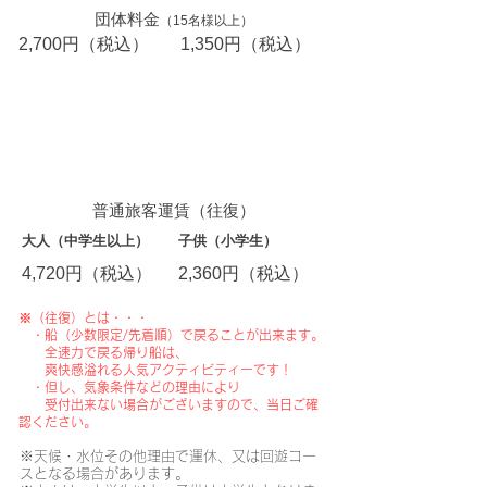
団体料金
（15名様以上）
2,700円（税込）
1,350円（税込）
古口港（戸沢藩船番所）→草薙港（川の
駅・最上峡くさなぎ）
→古口港（戸沢藩船番所）
普通旅客運賃（往復）
大人（中学生以上）
子供（小学生）
4,720円（税込）
2,360円（税込）
※（往復）とは・・・
・船（少数限定/先着順）で戻ることが出来ます。
全速力で戻る帰り船は、
爽快感溢れる人気アクティビティーです！
​ ・但し、気象条件などの理由により
受付出来ない場合がございますので、当日ご確
認ください。
※天候・水位その他理由で運休、又は回遊コー
スとなる場合があります。