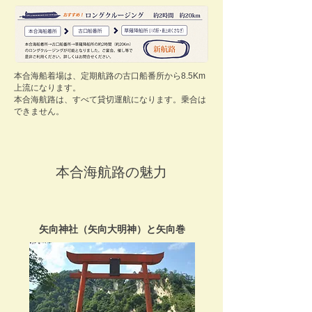
本合海船着場は、定期航路の古口船番所から8.5Km
上流になります。
本合海航路は、すべて貸切運航になります。乗合は
できません。
本合海航路の魅力
矢向神社（矢向大明神）と矢向巻