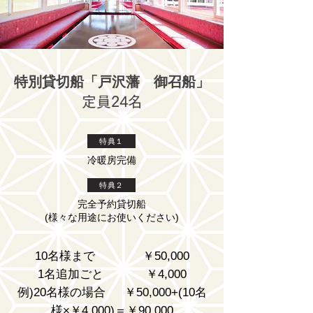
特別貸切船「戸沢藩 御召船
」
​定員24名
特典１
冷暖房完備
特典２
完全予約貸切船
(様々な用途にお使いください)
10名様まで ￥50,000
1名追加ごと ￥4,000
​例)20名様の場合 ￥50,000+(10名
様×￥4,000)＝￥90,000