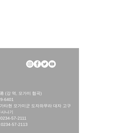
港 (강 역, 모가미 협곡)
9-6401
가타현 모가미군 도자와무라 대자 고구
쿠사나기
:0234-57-2111
0234-57-2113