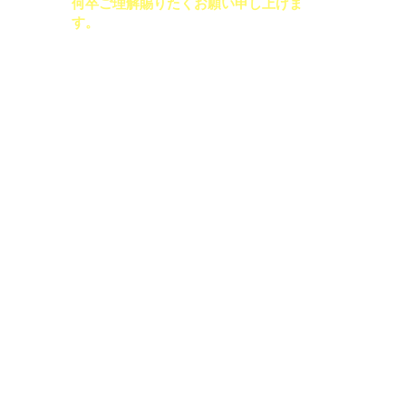
何卒ご理解賜りたく
​お願い申し上げま
す。