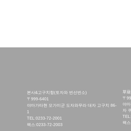
草薙
본사&고구치항(토자와 번선번소)
〒99
〒999-6401
야마
야마가타현 모가미군 도자와무라 대자 고구치 86-
자 
1
TEL
TEL:0233-72-2001
팩스:
팩스:0233-72-2003