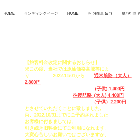
HOME
ランディングページ
HOME
배 아래로 놀다
모가미쿄 
【旅客料金改定に関するおしらせ】
※この度、当社では原油価格高騰等によ
り
2022.11/01から
通常航路（大人）
2.800円
(子供) 1.400円
往復航路 (大人) 4.400円
（子供）2.200円
とさせていただくことに致しました。
尚、​2022.10/31までにご予約されました
お客様に付きましては、
引き続き旧料金にてご利用になれます。
大変心苦しいお願いではございますが、