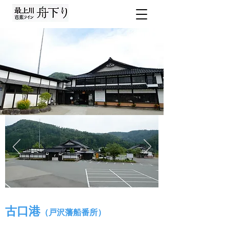
お土産処
古口港
（戸沢藩船番所）