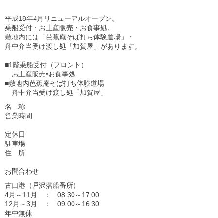
平成18年4月リニューアルオープン。
乗船受付・お土産販売・お食事処。
敷地内には「芭蕉庵そば打ち体験道場」・
舟中弁当受け渡し処「加賀屋」があります。
■1階乗船受付（フロント）
お土産販売•お食事処
■敷地内芭蕉庵そば打ち体験道場
舟中弁当受け渡し処「加賀屋」
名 称
営業時間
定休日
駐車場
住 所
お問合わせ
古口港（戸沢藩船番所）
4月～11月 ： 08:30～17:00
12月～3月 ： 09:00～16:30
年中無休