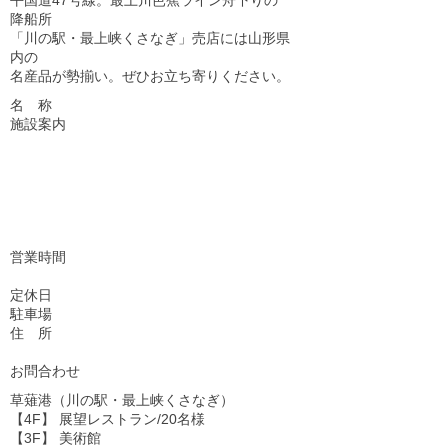
平国道47号線。最上川芭蕉ライン舟下りの
降船所
「川の駅・最上峡くさなぎ」売店には山形県
内の
名産品が勢揃い。ぜひお立ち寄りください。
名 称
施設案内
営業時間
定休日
駐車場
住 所
お問合わせ
草薙港（川の駅・最上峡くさなぎ）
【4F】 展望レストラン/20名様
【3F】 美術館