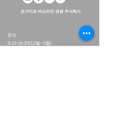
모가미쿄 바쇼라인 관광 주식회사
문의
9:10-16:20(12월~3월)
8:30-17:00(4월~11월)
0233-72-2001
TEL
본사&고구치항(토자와 번선번소)
〒999-6401
야마가타현 모가미군 도자와무라
대자 고구치 86-1
TEL:
0233-72-2001
팩스:
0233-72-2003
草薙港 (강 역, 모가미 협곡)
〒999-6401
야마가타현 모가미군 도자와무라 대자 고구자 쿠
사나기