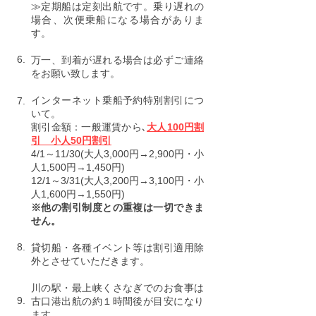
≫定期船は定刻出航です。乗り遅れの
場合、次便乗船になる場合がありま
す。
6.
万一、到着が遅れる場合は必ずご連絡
をお願い致します。
インターネット乗船予約特別割引につ
7.
いて。
割引金額：一般運賃から､
大人100円割
引 小人50円割引
4/1～11/30(大人3,000円→2,900円・小
人1,500円→1,450円)
12/1～3/31(大人3,200円→3,100円・小
人1,600円→1,550円)
※他の割引制度との重複は一切できま
せん。
8.
貸切船・各種イベント等は割引適用除
外とさせていただきます。
川の駅・最上峡くさなぎでのお食事は
9.
古口港出航の約１時間後が目安になり
ます。