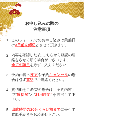
お申し込みの際の
注意事項
1.
このフォームでのお申し込みは乗船日
の
3日前を締切
とさせて頂きます。
内容を確認した後､こちらから確認の連
2.
絡をさせて頂く場合がございます。
全ての項目
を必ずご入力ください。
予約内容の
変更
や予約
キャンセル
の場
3.
合は必ず
電話
でご連絡ください。
貸切船をご希望の場合は「予約内容」
4.
で"
貸切船
"と"
利用時間"
を選択して下
さい。
出航時間の20分くらい前まで
に受付で
5.
乗船手続きをお済ませ下さい。