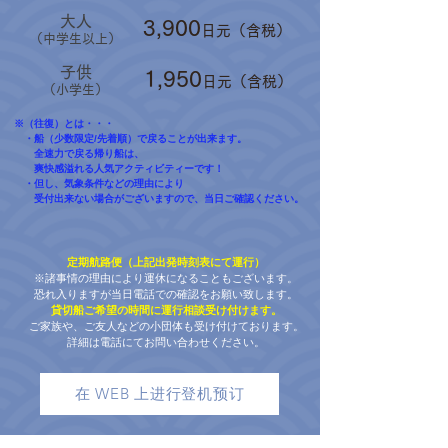
大人
3,900
日元（含税）
（中学生以上）
子供
1,950
日元（含税）
（小学生）
※（往復）とは・・・
・船（少数限定/先着順）で戻ることが出来ます。
全速力で戻る帰り船は、
爽快感溢れる人気アクティビティーです！
​ ・但し、気象条件などの理由により
受付出来ない場合がございますので、当日ご確認ください。
定期航路便（上記出発時刻表にて運行）
※諸事情の理由により運休になることもございます。
恐れ入りますが当日電話での確認をお願い致します。
貸切船ご希望の時間に運行相談受け付けます。
ご家族や、ご友人などの小団体も受け付けております。
詳細は電話にてお問い合わせください。
在 WEB 上进行登机预订