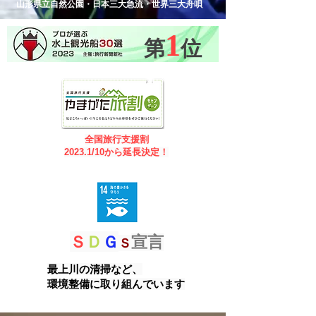
山形県立自然公園・日本三大急流・世界三大舟唄
1
第
位
全国旅行支援割
2023.1/10から延長決定！
Ｓ
Ｄ
Ｇ
宣言
Ｓ
最上川の清掃など、
環境整備に取り組んでいます