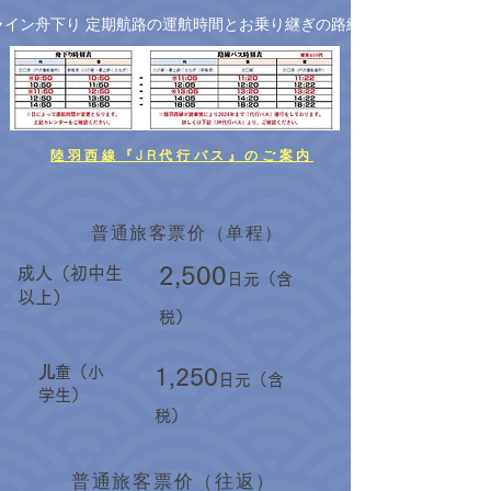
ライン舟下り 定期航路の運航時間とお乗り継ぎの路線バス
陸羽西線『JR代行バス』のご案内
普通旅客票价（单程）
2,500
成人（初中生
日元（含
以上）
税）
儿童（小
1,250
日元（含
学生）
税）
普通旅客票价（往返）